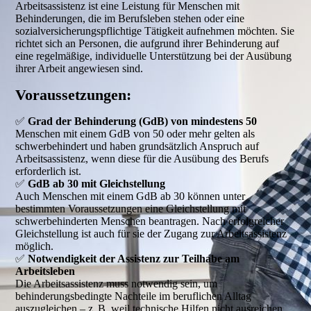
Arbeitsassistenz ist eine Leistung für Menschen mit
Behinderungen, die im Berufsleben stehen oder eine
sozialversicherungspflichtige Tätigkeit aufnehmen möchten. Sie
richtet sich an Personen, die aufgrund ihrer Behinderung auf
eine regelmäßige, individuelle Unterstützung bei der Ausübung
ihrer Arbeit angewiesen sind.
Voraussetzungen:
✅
Grad der Behinderung (GdB) von mindestens 50
Menschen mit einem GdB von 50 oder mehr gelten als
schwerbehindert und haben grundsätzlich Anspruch auf
Arbeitsassistenz, wenn diese für die Ausübung des Berufs
erforderlich ist.
✅
GdB ab 30 mit Gleichstellung
Auch Menschen mit einem GdB ab 30 können unter
bestimmten Voraussetzungen eine Gleichstellung mit
schwerbehinderten Menschen beantragen. Nach erfolgreicher
Gleichstellung ist auch für sie der Zugang zur Arbeitsassistenz
möglich.
✅
Notwendigkeit der Assistenz zur Teilhabe am
Arbeitsleben
Die Arbeitsassistenz muss notwendig sein, um
behinderungsbedingte Nachteile im beruflichen Alltag
auszugleichen – z. B. weil technische Hilfen nicht ausreichen.