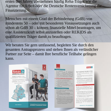
ersten drei Jahren übernehmen häufig Reha-Träger wie die
Agentur für Arbeit oder die Deutsche Rentenversicherung die
Finanzierung.
Menschen mit einem Grad der Behinderung (GdB) von
mindestens 50 – oder mit besonderen Voraussetzungen auch
schon ab GdB 30 – können finanzielle Mittel beantragen, um
eine Assistenzkraft selbst anzustellen oder REKIDS als
qualifizierten Träger damit zu beauftragen.
Wir beraten Sie gern umfassend, begleiten Sie durch den
gesamten Antragsprozess und stehen Ihnen als verlässlicher
Partner zur Seite – damit Ihre berufliche Teilhabe gelingen
kann.