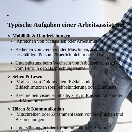
Typische Aufgaben einer Arbeitsassistenz:
🔹
Mobilität & Handreichungen
Anreichen von Materialien oder Arbeitsmitteln
Bedienen von Geräten oder Maschinen, wenn dies für die
beschäftigte Person körperlich nicht möglich ist
Unterstützung beim Wechseln von Arbeitsplätzen (z. B.
vom Büro in den Besprechungsraum)
🔹
Sehen & Lesen
Vorlesen von Dokumenten, E-Mails oder
Bildschirmtexten (bei Sehbehinderung oder Blindheit)
Beschreiben visueller Inhalte, z. B. in Präsentationen oder
auf Monitoren
🔹
Hören & Kommunikation
Mitschreiben oder Zusammenfassen von Gesprächen und
Besprechungen
Unterstützung bei der Kommunikation, z. B. durch