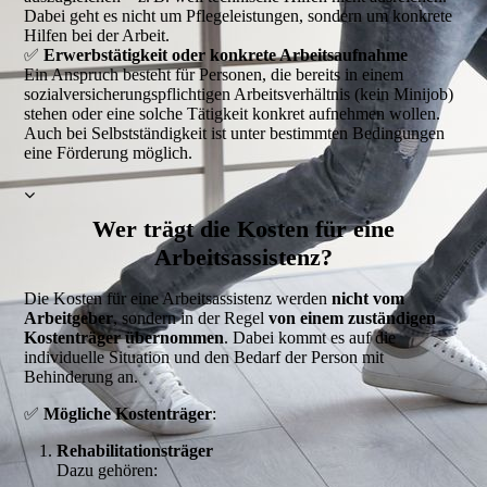
Dabei geht es nicht um Pflegeleistungen, sondern um konkrete
Hilfen bei der Arbeit.
✅
Erwerbstätigkeit oder konkrete Arbeitsaufnahme
Ein Anspruch besteht für Personen, die bereits in einem
sozialversicherungspflichtigen Arbeitsverhältnis (kein Minijob)
stehen oder eine solche Tätigkeit konkret aufnehmen wollen.
Auch bei Selbstständigkeit ist unter bestimmten Bedingungen
eine Förderung möglich.
Wer trägt die Kosten für eine
Arbeitsassistenz?
Die Kosten für eine Arbeitsassistenz werden
nicht vom
Arbeitgeber
, sondern in der Regel
von einem zuständigen
Kostenträger übernommen
. Dabei kommt es auf die
individuelle Situation und den Bedarf der Person mit
Behinderung an.
✅
Mögliche Kostenträger
:
Rehabilitationsträger
Dazu gehören: