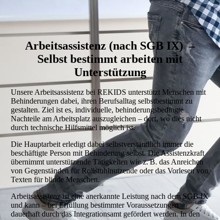
Arbeitsassistenz (nach SGB IX) –
Selbst
bestimmt arbeiten mit
Unterstützung
Unsere Arbeitsassistenz bei REKIDS unterstützt Menschen mit
Behinderungen dabei, ihren Berufsalltag selbstbestimmt zu
gestalten. Ziel ist es, individuelle, behinderungsbedingte
Nachteile am Arbeitsplatz auszugleichen – dort, wo dies nicht
durch technische Hilfsmittel möglich ist.
Die Hauptarbeit erledigt dabei selbstverständlich immer die
beschäftigte Person mit Behinderung selbst. Die Assistenzkraft
übernimmt unterstützende Tätigkeiten wie z. B. das Anreichen
von Gegenständen für Rollstuhlnutzende oder das Vorlesen von
Texten für blinde Menschen.
Arbeitsassistenz ist eine anerkannte Leistung nach dem SGB IX
und kann – bei Erfüllung bestimmter Voraussetzungen –
dauerhaft durch das Integrationsamt gefördert werden. In den