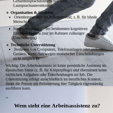
Gebärdensprachdolmetschen oder
Lautsprachunterstützung
🔹
Organisation & Struktur
Orientierungshilfe im Arbeitsumfeld, z. B. für blinde
Menschen
Strukturierungshilfe bei bestimmten kognitiven
Einschränkungen (nur im Rahmen zulässiger
Unterstützung)
🔹
Technische Unterstützung
Bedienen von Computern, Telefonanlagen oder anderen
Geräten, wenn dies wegen motorischer Einschränkungen
nicht möglich ist
Wichtig: Die Arbeitsassistenz ist keine persönliche Assistenz im
klassischen Sinne (z. B. für Körperpflege) und übernimmt keine
fachlichen Aufgaben oder Entscheidungen im Job. Die
Unterstützung erfolgt ausschließlich im beruflichen Kontext,
damit die Person mit Behinderung ihre Tätigkeit eigenständig
ausführen kann.
Wem steht eine Arbeitsassistenz zu?